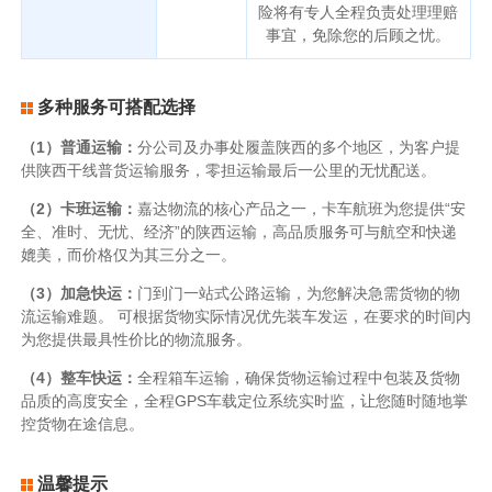
险将有专人全程负责处理理赔
事宜，免除您的后顾之忧。
多种服务可搭配选择
（1）普通运输：
分公司及办事处履盖陕西的多个地区，为客户提
供陕西干线普货运输服务，零担运输最后一公里的无忧配送。
（2）卡班运输：
嘉达物流的核心产品之一，卡车航班为您提供“安
全、准时、无忧、经济”的陕西运输，高品质服务可与航空和快递
媲美，而价格仅为其三分之一。
（3）加急快运：
门到门一站式公路运输，为您解决急需货物的物
流运输难题。 可根据货物实际情况优先装车发运，在要求的时间内
为您提供最具性价比的物流服务。
（4）整车快运：
全程箱车运输，确保货物运输过程中包装及货物
品质的高度安全，全程GPS车载定位系统实时监，让您随时随地掌
控货物在途信息。
温馨提示