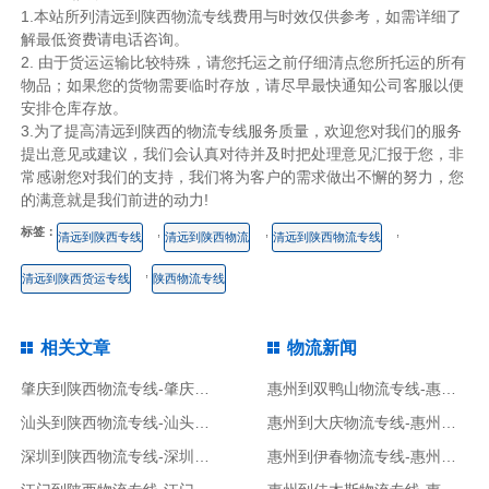
1.本站所列清远到陕西物流专线费用与时效仅供参考，如需详细了
解最低资费请电话咨询。
2. 由于货运运输比较特殊，请您托运之前仔细清点您所托运的所有
物品；如果您的货物需要临时存放，请尽早最快通知公司客服以便
安排仓库存放。
3.为了提高清远到陕西的物流专线服务质量，欢迎您对我们的服务
提出意见或建议，我们会认真对待并及时把处理意见汇报于您，非
常感谢您对我们的支持，我们将为客户的需求做出不懈的努力，您
的满意就是我们前进的动力!
标签：
,
,
,
清远到陕西专线
清远到陕西物流
清远到陕西物流专线
,
清远到陕西货运专线
陕西物流专线
相关文章
物流新闻
肇庆到陕西物流专线-肇庆到陕西货运专线
惠州到双鸭山物流专线-惠州到双鸭山货运专线
汕头到陕西物流专线-汕头到陕西货运专线
惠州到大庆物流专线-惠州到大庆货运专线
深圳到陕西物流专线-深圳到陕西货运专线
惠州到伊春物流专线-惠州到伊春货运专线