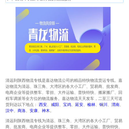
清远到陕西物流专线是嘉达物流公司的精品特快物流货运专线。嘉
达物流为清远、珠三角、大湾区的各大小工厂、贸易商、批发商、
电商企业等提供整车、零担、大件运输、普快特快、搬家搬厂、回
程车调派等全方位的物流服务。嘉达物流天天发车，二至三天可送
货到达以下地点：:
西安
、
咸阳
、
宝鸡
、
延安
、
榆林
、
铜川
、
渭南
、
汉中
、
商洛
、
安康
、
神木
。
清远到陕西物流专线为清远、珠三角、大湾区的各大小工厂、贸易
商、批发商、电商企业等提供整车、零担、大件运输、普快特快、