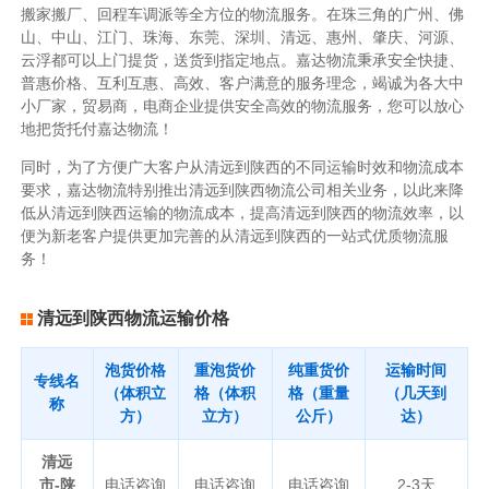
搬家搬厂、回程车调派等全方位的物流服务。在珠三角的广州、佛
山、中山、江门、珠海、东莞、深圳、清远、惠州、肇庆、河源、
云浮都可以上门提货，送货到指定地点。嘉达物流秉承安全快捷、
普惠价格、互利互惠、高效、客户满意的服务理念，竭诚为各大中
小厂家，贸易商，电商企业提供安全高效的物流服务，您可以放心
地把货托付嘉达物流！
同时，为了方便广大客户从清远到陕西的不同运输时效和物流成本
要求，嘉达物流特别推出清远到陕西物流公司相关业务，以此来降
低从清远到陕西运输的物流成本，提高清远到陕西的物流效率，以
便为新老客户提供更加完善的从清远到陕西的一站式优质物流服
务！
清远到陕西物流运输价格
泡货价格
重泡货价
纯重货价
运输时间
专线名
（体积立
格（体积
格（重量
（几天到
称
方）
立方）
公斤）
达）
清远
市-陕
电话咨询
电话咨询
电话咨询
2-3天