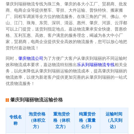
肇庆到瑞丽物流专线为珠三角、肇庆的各大小工厂、贸易商、批发
商、电商企业等提供整车、零担、大件运输、普快特快、搬家搬
厂、回程车调派等全方位的物流服务。在珠三角的广州、佛山、中
山、江门、珠海、东莞、深圳、清远、惠州、肇庆、河源、云浮都
可以上门提货，送货到指定地点。嘉达物流秉承安全快捷、普惠价
格、互利互惠、高效、客户满意的服务理念，竭诚为各大中小厂
家，贸易商，电商企业提供安全高效的物流服务，您可以放心地把
货托付嘉达物流！
同时，
肇庆物流公司
为了方便广大客户从肇庆到瑞丽的不同运输时
效和物流成本要求，嘉达物流特别推出
乐从到瑞丽物流专线
相关业
务，以此来降低从肇庆到瑞丽运输的物流成本，提高肇庆到瑞丽的
物流效率，以便为新老客户提供更加完善的从肇庆到瑞丽的一站式
优质物流服务！
肇庆到瑞丽物流运输价格
泡货价格
重泡货价
纯重货价
运输时间
专线名
（体积立
格（体积
格（重量
（几天到
称
方）
立方）
公斤）
达）