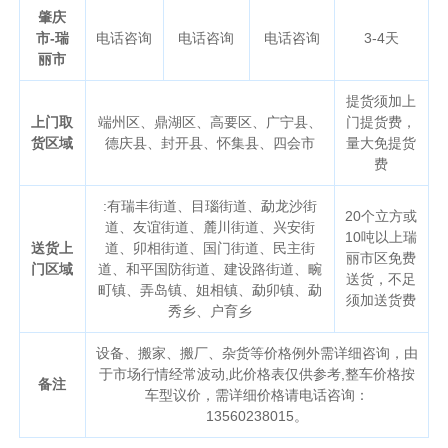
肇庆
市-瑞
电话咨询
电话咨询
电话咨询
3-4天
丽市
提货须加上
上门取
端州区、鼎湖区、高要区、广宁县、
门提货费，
货区域
德庆县、封开县、怀集县、四会市
量大免提货
费
:有瑞丰街道、目瑙街道、勐龙沙街
20个立方或
道、友谊街道、麓川街道、兴安街
10吨以上瑞
送货上
道、卯相街道、国门街道、民主街
丽市区免费
门区域
道、和平国防街道、建设路街道、畹
送货，不足
町镇、弄岛镇、姐相镇、勐卯镇、勐
须加送货费
秀乡、户育乡
设备、搬家、搬厂、杂货等价格例外需详细咨询，由
于市场行情经常波动,此价格表仅供参考,整车价格按
备注
车型议价，需详细价格请电话咨询：
13560238015。