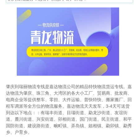
肇庆到瑞丽物流专线是嘉达物流公司的精品特快物流货运专线。嘉
达物流为肇庆、珠三角、大湾区的各大小工厂、贸易商、批发商、
电商企业等提供整车、零担、大件运输、普快特快、搬家搬厂、回
程车调派等全方位的物流服务。嘉达物流天天发车，3-4天可送货
到达以下地点：：有瑞丰街道、目瑙街道、勐龙沙街道、友谊街
道、麓川街道、兴安街道、卯相街道、国门街道、民主街道、和平
国防街道、建设路街道、畹町镇、弄岛镇、姐相镇、勐卯镇、勐秀
乡、户育乡。